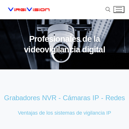
Profesionales de la
videovigilancia digital
Home
Grabadores NVR - Cámaras IP - Redes
Proyectos Realizados
Ventajas de los sistemas de vigilancia IP