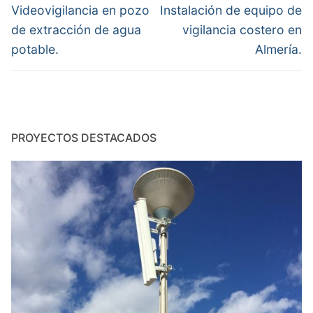
de
Entrada
Entrada
Videovigilancia en pozo
Instalación de equipo de
anterior:
siguiente:
entradas
de extracción de agua
vigilancia costero en
potable.
Almería.
PROYECTOS DESTACADOS